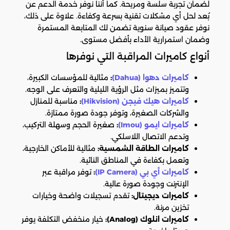
لضمان تجربة سلسة ومريحة. كما أننا نوفر خدمة الدعم عن
بُعد لحل أي مشكلات تقنية بسرعة وكفاءة. علاوة على ذلك،
نوفر عقود صيانة سنوية تضمن لك المتابعة المستمرة
وضمان استمرارية الأداء بأفضل مستوى.
أنواع كاميرات المراقبة التي نوفرها
كاميرات دهوا (Dahua)
:
مثالية للمؤسسات الكبيرة،
وتتميز بميزات مثل الرؤية الليلية والتعرف على الوجه.
كاميرات هيك فيجن (Hikvision)
:
مناسبة للمنازل
والشركات الصغيرة، وتوفر جودة صورة ممتازة.
كاميرات ايمو (Imou)
:
صغيرة الحجم وسهلة التركيب،
وتدعم الاتصال اللاسلكي.
كاميرات الطاقة الشمسية:
مثالية للأماكن الخارجية،
وتعمل بكفاءة في المناطق النائية.
كاميرات أي بي (IP Camera)
:
توفر مراقبة عبر
الإنترنت وجودة صورة عالية.
كاميرات ديجيتال:
تقدم تسجيلات واضحة وخيارات
تخزين مرنة.
كاميرات انلوك (Analog):
خيار منخفض التكلفة يوفر