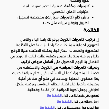
صورًا واضحة.
كاميرات مخفية:
صغيرة الحجم وسرية لتلبية
احتياجات الأمان الشخصي.
داش كام (كاميرات سيارات):
مخصصة لتسجيل
الطريق وتوفير ميزات مثل GPS.
الخاتمة
إن
تركيب كاميرات الكويت
يوفر لك راحة البال والأمان
الضروري لحماية ممتلكاتك وأفراد أسرتك. بفضل الأنظمة
المتطورة والخدمات الاحترافية، يمكنك الاعتماد علينا لتوفير
حلول مراقبة متكاملة تعمل بكفاءة عالية. لذلك، لا تتردد في
الاتصال بنا اليوم للحصول على
أفضل عروض تركيب
وصيانة كاميرات المراقبة في الكويت
والاستفادة من
خدماتنا المتطورة. كما أن الاستثمار في نظام مراقبة حديث
يعزز مستوى الحماية ويساعد في منع أي مخاطر أمنية
محتملة. وأخيرًا، فإن اختيار النظام المناسب وتركيبه بشكل
احترافي يجعل تجربة المراقبة أكثر كفاءة وفعالية.
تصفح باقي خدماتنا من خلال
الضغط هنا
ارسل رسالة من خلال
الضغط هنا
اقرأ المزيد حول مؤسستنا من خلال
الضغط هنا