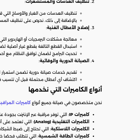
تنظيف العدسات والمستشعرات
:
تنظيف العدسات من الغبار والأوساخ التي ق
بالإضافة إلى ذلك، نحرص على تنظيف المست
إصلاح الأعطال الفنية
:
معالجة مشكلات البرمجيات أو الهاردوير الت
استبدال القطع التالفة بقطع غيار أصلية لضما
تحديث البرامج لضمان توافق النظام مع أحدث
الصيانة الدورية والوقائية
:
تقديم خدمات صيانة دورية تضمن استمرار ا
اكتشاف أي أعطال محتملة قبل أن تتسبب ف
أنواع الكاميرات التي نخدمها
نحن متخصصون في صيانة جميع أنواع
كاميرات المراقب
كاميرات IP
: التي توفر مراقبة عبر الإنترنت بجودة عال
الكاميرات التقليدية (Analog)
: التي تعتمد على أن
الكاميرات اللاسلكية
: التي تحتاج إلى ضبط الشبكا
كاميرات الطاقة الشمسية
: التي تتطلب فحصًا خا