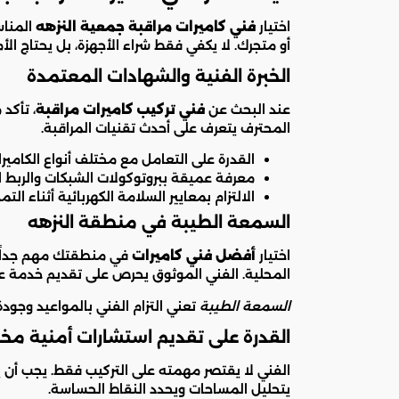
اختيار
فني كاميرات مراقبة جمعية النزهه
المنا
أو متجرك. لا يكفي فقط شراء الأجهزة، بل يحتاج الأ
الخبرة الفنية والشهادات المعتمدة
عند البحث عن
فني تركيب كاميرات مراقبة
، تأكد
المحترف يتعرف على أحدث تقنيات المراقبة.
القدرة على التعامل مع مختلف أنواع الكاميرا
معرفة عميقة ببروتوكولات الشبكات والربط ا
الالتزام بمعايير السلامة الكهربائية أثناء التم
السمعة الطيبة في منطقة النزهه
اختيار
أفضل فني كاميرات
في منطقتك مهم جداً. 
المحلية. الفني الموثوق يحرص على تقديم خدمة عم
السمعة الطيبة
تعني التزام الفني بالمواعيد وجود
القدرة على تقديم استشارات أمنية 
الفني لا يقتصر مهمته على التركيب فقط. يجب أن 
يتحليل المساحات ويحدد النقاط الحساسة.