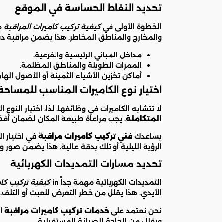
تحديد النقاط الحساسة في الموقع
الخطوة الأولى في
كيفية تركيب كاميرات المراقبة
هي
والمخارج والمناطق المخاطر. هذا يضمن مراقبة دق
مداخل المباني الرئيسية والفرعية.
الممرات الطويلة والمناطق المظلمة.
أماكن تخزين الأشياء الثمينة أو الأصول الهام
اختيار نوع الكاميرات المناسب للمساحة
لا تتشابه الكاميرات في وظائفها. لذا، اختيار النوع 
المتكاملة
. يجب مراعاة طبيعة المكان لضمان أفض
يساعدك
فني تركيب كاميرات مراقبة
في اختيار ال
الرؤية الليلية أو تلك بدقة عالية. هذا يضمن صور
تحديد مسارات التمديدات الكهربائية
التمديدات الكهربائية مهمة جداً in
كيفية تركيب كام
الأيدي. هذا يقلل من خطر التعرض للعبث أو التلف.
نحن نعتمد على
خدمات تركيب كاميرات مراقبة
ال
ويقلل من الحاجة للصيانة المستقبلية.