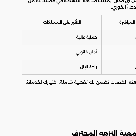
 من أي مكان. يمكنك متابعة الأنشطة في ممتلكاتك من
دخل الفوري.
 المباشرة
التأثير على الممتلكات
حماية عالية
أمان قانوني
راحة البال
هذه الخدمات تضمن لك تغطية شاملة. اختيارك لخدماتنا
معية النزهه المحترف