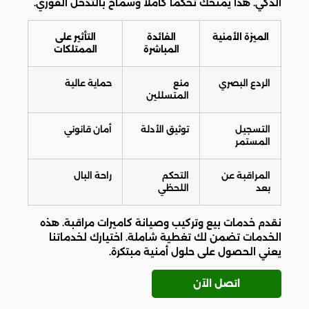
الذكي. هذا يمنحك تحكماً كاملاً وسماح بالتدخل الفوري.
الميزة الأمنية
الفائدة
التأثير على
المباشرة
الممتلكات
الردع البصري
منع
حماية عالية
المتسللين
التسجيل
توثيق الأدلة
أمان قانوني
المستمر
المراقبة عن
التحكم
راحة البال
بعد
اللحظي
نقدم خدمات بيع وتركيب وصيانة كاميرات مراقبة. هذه
الخدمات تضمن لك تغطية شاملة. اختيارك لخدماتنا
يعني الحصول على حلول أمنية مبتكرة.
اتصل الآن