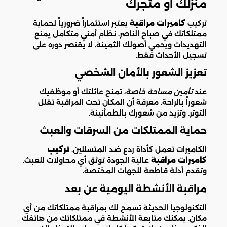
منزلك أو متجرك
تركيب
كاميرات مراقبة
يعتبر استثماراً ضرورياً لحماية
ممتلكاتك في صباح الناصر. نظام أمني متكامل يمنع
التهديدات ويحمي أصولك الثمينة. لا يقتصر دوره على
تسجيل الأحداث فقط.
تعزيز الشعور بالأمان الشخصي
عند
تأمين مساحة خاصة
، تمنح عائلتك أو موظفيك
شعوراً بالراحة. معرفة أن المكان تحت المراقبة تقلل
التوتر. وتزيد من شعورك بالطمأنينة.
حماية الممتلكات من السرقات والعبث
الكاميرات تعمل كأداة ردع ضد المتسللين.
تركيب
كاميرات مراقبة
عالية الجودة توثق أي محاولات للعبث.
وتقدم أدلة قاطعة للجهات المختصة.
مراقبة الأنشطة اليومية عن بعد
التكنولوجيا الحديثة تسمح لك بمراقبة ممتلكاتك من أي
مكان. يمكنك متابعة الأنشطة في ممتلكاتك من هاتفك