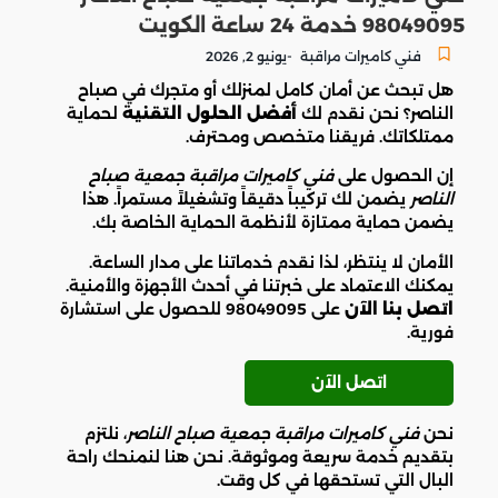
98049095 خدمة 24 ساعة الكويت
-
فني كاميرات مراقبة
يونيو 2, 2026
هل تبحث عن أمان كامل لمنزلك أو متجرك في صباح
الناصر؟ نحن نقدم لك
أفضل الحلول التقنية
لحماية
ممتلكاتك. فريقنا متخصص ومحترف.
إن الحصول على
فني كاميرات مراقبة جمعية صباح
الناصر
يضمن لك تركيباً دقيقاً وتشغيلاً مستمراً. هذا
يضمن حماية ممتازة لأنظمة الحماية الخاصة بك.
الأمان لا ينتظر، لذا نقدم خدماتنا على مدار الساعة.
يمكنك الاعتماد على خبرتنا في أحدث الأجهزة والأمنية.
اتصل بنا الآن
على 98049095 للحصول على استشارة
فورية.
اتصل الآن
نحن
فني كاميرات مراقبة جمعية صباح الناصر
، نلتزم
بتقديم خدمة سريعة وموثوقة. نحن هنا لنمنحك راحة
البال التي تستحقها في كل وقت.