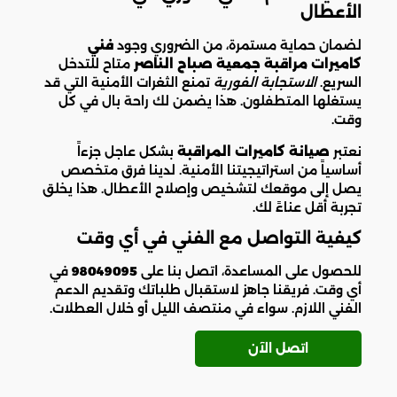
الأعطال
لضمان حماية مستمرة، من الضروري وجود
فني
كاميرات مراقبة جمعية صباح الناصر
متاح للتدخل
السريع.
الاستجابة الفورية
تمنع الثغرات الأمنية التي قد
يستغلها المتطفلون. هذا يضمن لك راحة بال في كل
وقت.
نعتبر
صيانة كاميرات المراقبة
بشكل عاجل جزءاً
أساسياً من استراتيجيتنا الأمنية. لدينا فرق متخصص
يصل إلى موقعك لتشخيص وإصلاح الأعطال. هذا يخلق
تجربة أقل عناءً لك.
كيفية التواصل مع الفني في أي وقت
للحصول على المساعدة، اتصل بنا على
98049095
في
أي وقت. فريقنا جاهز لاستقبال طلباتك وتقديم الدعم
الفني اللازم. سواء في منتصف الليل أو خلال العطلات.
اتصل الآن