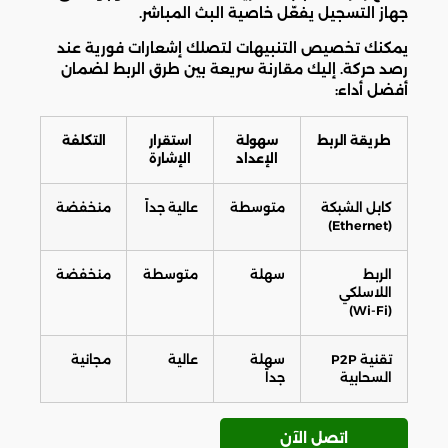
جهاز التسجيل يفعّل خاصية البث المباشر.
يمكنك تخصيص التنبيهات لتصلك إشعارات فورية عند
رصد حركة. إليك مقارنة سريعة بين طرق الربط لضمان
أفضل أداء:
طريقة الربط
سهولة
استقرار
التكلفة
الإعداد
الإشارة
كابل الشبكة
متوسطة
عالية جداً
منخفضة
(Ethernet)
الربط
سهلة
متوسطة
منخفضة
اللاسلكي
(Wi-Fi)
تقنية P2P
سهلة
عالية
مجانية
السحابية
جداً
اتصل الآن