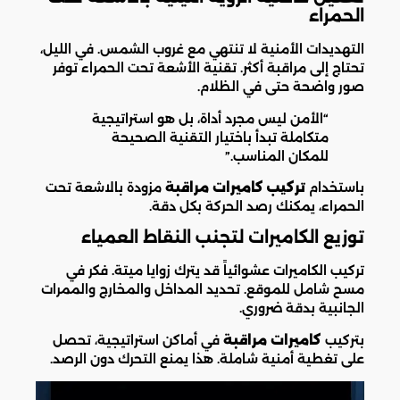
الحمراء
التهديدات الأمنية لا تنتهي مع غروب الشمس. في الليل،
تحتاج إلى مراقبة أكثر. تقنية الأشعة تحت الحمراء توفر
صور واضحة حتى في الظلام.
“الأمن ليس مجرد أداة، بل هو استراتيجية
متكاملة تبدأ باختيار التقنية الصحيحة
للمكان المناسب.”
باستخدام
تركيب كاميرات مراقبة
مزودة بالاشعة تحت
الحمراء، يمكنك رصد الحركة بكل دقة.
توزيع الكاميرات لتجنب النقاط العمياء
تركيب الكاميرات عشوائياً قد يترك زوايا ميتة. فكر في
مسح شامل للموقع. تحديد المداخل والمخارج والممرات
الجانبية بدقة ضروري.
بتركيب
كاميرات مراقبة
في أماكن استراتيجية، تحصل
على تغطية أمنية شاملة. هذا يمنع التحرك دون الرصد.