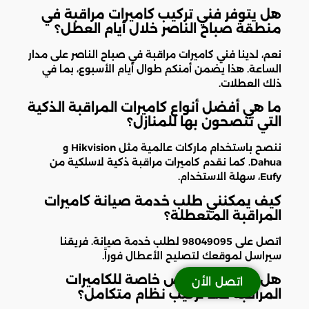
هل يتوفر فني تركيب كاميرات مراقبة في
منطقة صباح الناصر خلال أيام العطل؟
نعم، لدينا فني كاميرات مراقبة في صباح الناصر على مدار
الساعة. هذا يضمن أمنكم طوال أيام الأسبوع، بما في
ذلك العطلات.
ما هي أفضل أنواع كاميرات المراقبة الذكية
التي تنصحون بها للمنازل؟
ننصح باستخدام ماركات عالمية مثل Hikvision و
Dahua. كما نقدم كاميرات مراقبة ذكية لاسلكية من
Eufy، سهلة الاستخدام.
كيف يمكنني طلب خدمة صيانة كاميرات
المراقبة المتعطلة؟
اتصل على 98049095 لطلب خدمة صيانة. فريقنا
سيراسل لموقعك لتصليح الأعطال فوراً.
هل تقدمون عروض خاصة للكاميرات
اتصل الأن
المراقبة عند تركيب نظام متكامل؟