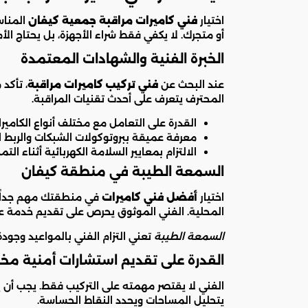
اختيار
فني كاميرات مراقبة جمعية كيفان
المناس
أو متجرك. لا يكفي فقط شراء الأجهزة، بل يحتاج الأ
الخبرة الفنية والشهادات المعتمدة
عند البحث عن
فني تركيب كاميرات مراقبة
، تأكد
المحترف يتعرف على أحدث تقنيات المراقبة.
القدرة على التعامل مع مختلف أنواع الكاميرا
معرفة عميقة ببروتوكولات الشبكات والربط ا
الالتزام بمعايير السلامة الكهربائية أثناء التم
السمعة الطيبة في منطقة كيفان
اختيار
أفضل فني كاميرات
في منطقتك مهم جداً. 
المحلية. الفني الموثوق يحرص على تقديم خدمة عم
السمعة الطيبة
تعني التزام الفني بالمواعيد وجود
القدرة على تقديم استشارات أمنية 
الفني لا يقتصر مهمته على التركيب فقط. يجب أن 
يتحليل المساحات ويحدد النقاط الحساسة.