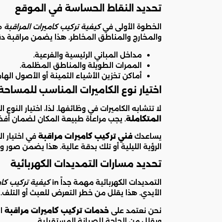
تحديد النقاط الحساسة في الموقع
الخطوة الأولى في
كيفية تركيب كاميرات المراقبة
هي
والمخارج والمناطق المخاطر. هذا يضمن مراقبة دق
مداخل المباني الرئيسية والفرعية.
الممرات الطويلة والمناطق المظلمة.
أماكن تخزين الأشياء الثمينة أو الأصول الهام
اختيار نوع الكاميرات المناسب للمساحة
لا تتشابه الكاميرات في وظائفها. لذا، اختيار النوع 
المتكاملة
. يجب مراعاة طبيعة المكان لضمان أفض
يساعدك
فني تركيب كاميرات مراقبة
في اختيار ال
الرؤية الليلية أو تلك بدقة عالية. هذا يضمن صور
تحديد مسارات التمديدات الكهربائية
التمديدات الكهربائية مهمة جداً in
كيفية تركيب كام
الأيدي. هذا يقلل من خطر التعرض للعبث أو التلف.
نحن نعتمد على
خدمات تركيب كاميرات مراقبة
ال
ويقلل من الحاجة للصيانة المستقبلية.