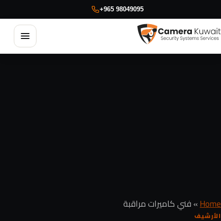
+965 98049095
فتح القائ
كاميرات مراقبة
الإنتركم وأنظمة الدخول
البدالات والاتصالات
Home
»
فني كاميرات مراقبة
الأرشيف