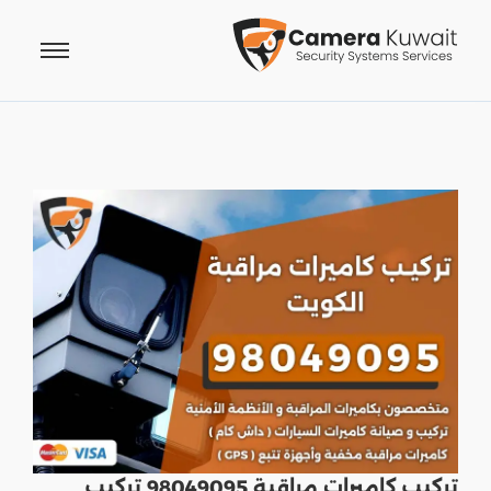
تركيب كاميرات مراقبة 98049095 تركيب